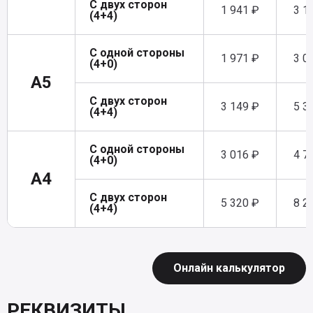
С двух сторон
1 941 ₽
3 1
(4+4)
С одной стороны
1 971 ₽
3 0
(4+0)
A5
С двух сторон
3 149 ₽
5 3
(4+4)
С одной стороны
3 016 ₽
4 7
(4+0)
A4
С двух сторон
5 320 ₽
8 2
(4+4)
Онлайн калькулятор
РЕКВИЗИТЫ