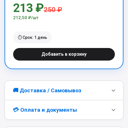
213 ₽
250 ₽
212,50 ₽/шт
⏱️ Срок: 1 день
Добавить в корзину
🚚 Доставка / Самовывоз
Самовывоз
бесплатно
💳 Оплата и документы
📍
Заберите готовый заказ в любом из наших
офисов — мы сообщим, когда он будет
готов.
Онлайн-оплата