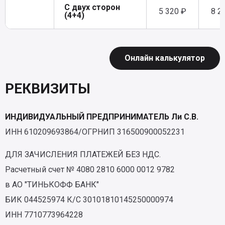
С двух сторон
5 320 ₽
8 2
(4+4)
Онлайн калькулятор
РЕКВИЗИТЫ
ИНДИВИДУАЛЬНЫЙ ПРЕДПРИНИМАТЕЛЬ Ли С.В.
ИНН 610209693864/ОГРНИП 316500900052231
ДЛЯ ЗАЧИСЛЕНИЯ ПЛАТЕЖЕЙ БЕЗ НДС.
Расчетный счет № 4080 2810 6000 0012 9782
в АО "ТИНЬКОФФ БАНК"
БИК 044525974 К/С 30101810145250000974
ИНН 7710773964228