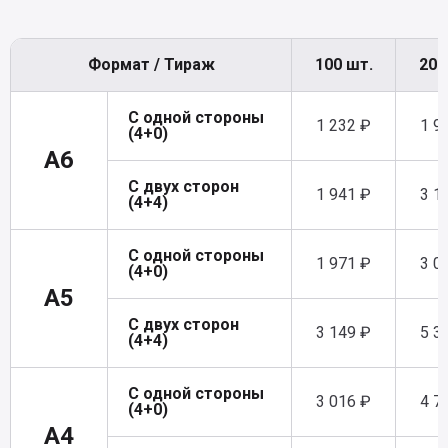
Формат / Тираж
100 шт.
200
С одной стороны
1 232 ₽
1 9
(4+0)
A6
С двух сторон
1 941 ₽
3 1
(4+4)
С одной стороны
1 971 ₽
3 0
(4+0)
A5
С двух сторон
3 149 ₽
5 3
(4+4)
С одной стороны
3 016 ₽
4 7
(4+0)
A4