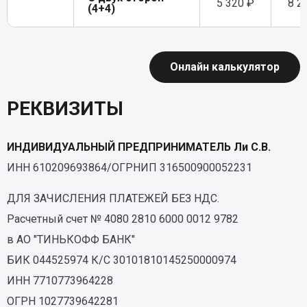
5 320 ₽
8 2
(4+4)
Онлайн калькулятор
РЕКВИЗИТЫ
ИНДИВИДУАЛЬНЫЙ ПРЕДПРИНИМАТЕЛЬ Ли С.В.
ИНН 610209693864/ОГРНИП 316500900052231
ДЛЯ ЗАЧИСЛЕНИЯ ПЛАТЕЖЕЙ БЕЗ НДС.
Расчетный счет № 4080 2810 6000 0012 9782
в АО "ТИНЬКОФФ БАНК"
БИК 044525974 К/С 30101810145250000974
ИНН 7710773964228
ОГРН 1027739642281