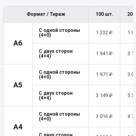
Формат / Тираж
100 шт.
200
С одной стороны
1 232 ₽
1 9
(4+0)
A6
С двух сторон
1 941 ₽
3 1
(4+4)
С одной стороны
1 971 ₽
3 0
(4+0)
A5
С двух сторон
3 149 ₽
5 3
(4+4)
С одной стороны
3 016 ₽
4 7
(4+0)
A4
С двух сторон