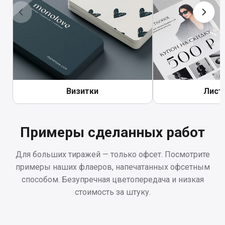
📄
Скачать договор (оферту)
— публичный
Пункты выдачи (Ozon, СДЭК)
📦
договор на оказание услуг.
Отправка в выбранный пункт выдачи по
всей России. Подходит для отправки в
другие города.
Визитки
Лист
Примеры сделанных работ
Для больших тиражей — только офсет. Посмотрите
примеры наших флаеров, напечатанных офсетным
способом. Безупречная цветопередача и низкая
стоимость за штуку.