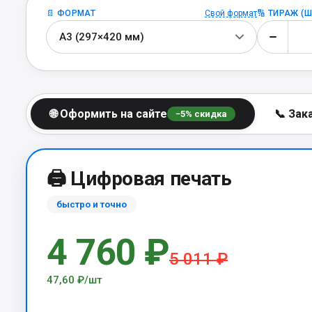
📄 ФОРМАТ
Свой формат
🔢 ТИРАЖ (Ш
А3 (297×420 мм)
🌐 Оформить на сайте
📞 Зак
−
5
% скидка
🖨️ Цифровая печать
быстро и точно
4 760 ₽
5 011 ₽
47,60 ₽/шт