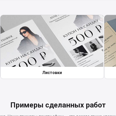
. Подходит для отправки в другие города.
 оказание услуг.
Листовки
Примеры сделанных работ