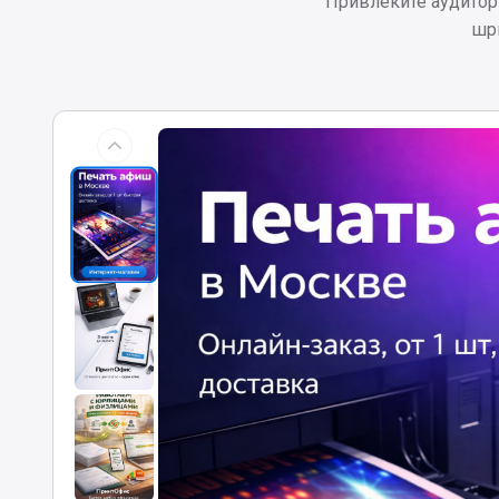
Привлеките аудитор
шри