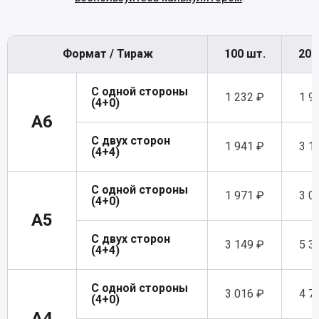
Формат / Тираж
100 шт.
200
С одной стороны
1 232 ₽
1 9
(4+0)
A6
С двух сторон
1 941 ₽
3 1
(4+4)
С одной стороны
1 971 ₽
3 0
(4+0)
A5
С двух сторон
3 149 ₽
5 3
(4+4)
С одной стороны
3 016 ₽
4 7
(4+0)
A4