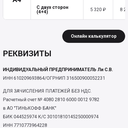
С двух сторон
5 320 ₽
8 2
(4+4)
Онлайн калькулятор
РЕКВИЗИТЫ
ИНДИВИДУАЛЬНЫЙ ПРЕДПРИНИМАТЕЛЬ Ли С.В.
ИНН 610209693864/ОГРНИП 316500900052231
ДЛЯ ЗАЧИСЛЕНИЯ ПЛАТЕЖЕЙ БЕЗ НДС.
Расчетный счет № 4080 2810 6000 0012 9782
в АО "ТИНЬКОФФ БАНК"
БИК 044525974 К/С 30101810145250000974
ИНН 7710773964228