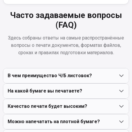
Часто задаваемые вопросы
(FAQ)
Здесь собраны ответы на самые распространённые
вопросы о печати документов, форматах файлов,
сроках и правилах подготовки материалов.
В чем преимущество Ч/Б листовок?
На какой бумаге вы печатаете?
Это самый экономичный способ печати. Идеально
подходит для прайс-листов, объявлений или
Качество печати будет высоким?
информационных бюллетеней.
Стандартно — на белой офисной бумаге 80 г/м². Также
можно использовать цветную бумагу (желтую,
Можно напечатать на плотной бумаге?
зеленую, синюю и т.д.).
Да, мы используем лазерные принтеры, которые
обеспечивают высокую четкость текста и графики,