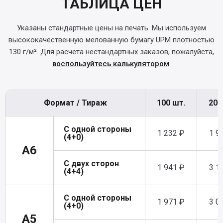
ТАБЛИЦА ЦЕН
Указаны стандартные цены на печать. Мы используем
высококачественную мелованную бумагу UPM плотностью
130 г/м². Для расчета нестандартных заказов, пожалуйста,
воспользуйтесь калькулятором
.
Формат / Тираж
100 шт.
200
С одной стороны
1 232 ₽
1 9
(4+0)
A6
С двух сторон
1 941 ₽
3 1
(4+4)
С одной стороны
1 971 ₽
3 0
(4+0)
A5