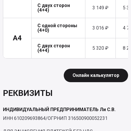
С двух сторон
3 149 ₽
5 3
(4+4)
С одной стороны
3 016 ₽
4 7
(4+0)
A4
С двух сторон
5 320 ₽
8 2
(4+4)
Онлайн калькулятор
РЕКВИЗИТЫ
ИНДИВИДУАЛЬНЫЙ ПРЕДПРИНИМАТЕЛЬ Ли С.В.
ИНН 610209693864/ОГРНИП 316500900052231