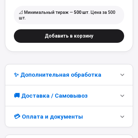
📐 Минимальный тираж —
500 шт
. Цена за 500
шт.
Добавить в корзину
✨ Дополнительная обработка
Ламинация рулонная
Фальцовка
🚚 Доставка / Самовывоз
Биговка + фальцовка
Биговка
Самовывоз
бесплатно
Перфорация
Скругление углов
💳 Оплата и документы
📍
Заберите готовый заказ в любом из наших
Сверление
Пакетная ламинация
офисов — мы сообщим, когда он будет
готов.
Онлайн-оплата