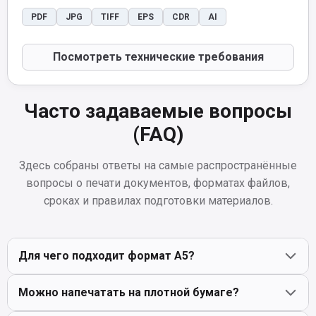
PDF
JPG
TIFF
EPS
CDR
AI
Посмотреть технические требования
Часто задаваемые вопросы
(FAQ)
Здесь собраны ответы на самые распространённые
вопросы о печати документов, форматах файлов,
сроках и правилах подготовки материалов.
Для чего подходит формат А5?
Можно напечатать на плотной бумаге?
Это идеальный формат для раздаточных материалов,
флаеров, приглашений или небольших прайс-листов.