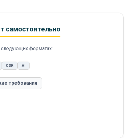
ет самостоятельно
 следующих форматах:
CDR
AI
кие требования