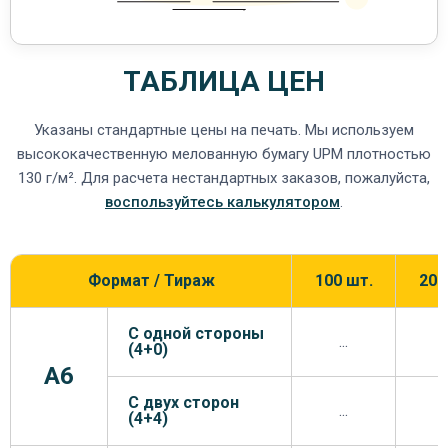
ТАБЛИЦА ЦЕН
Указаны стандартные цены на печать. Мы используем
высококачественную мелованную бумагу UPM плотностью
130 г/м². Для расчета нестандартных заказов, пожалуйста,
воспользуйтесь калькулятором
.
Формат / Тираж
100 шт.
200
С одной стороны
...
.
(4+0)
A6
С двух сторон
...
.
(4+4)