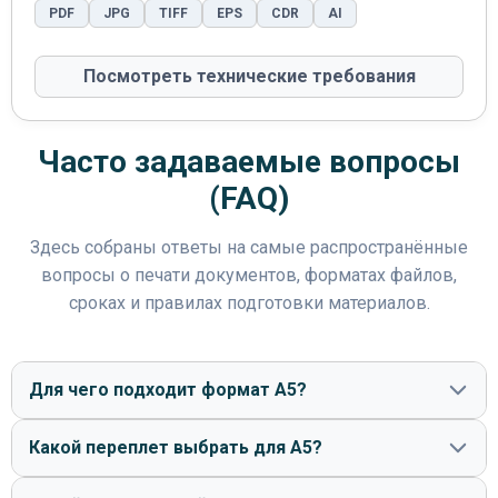
PDF
JPG
TIFF
EPS
CDR
AI
Посмотреть технические требования
Часто задаваемые вопросы
(FAQ)
Здесь собраны ответы на самые распространённые
вопросы о печати документов, форматах файлов,
сроках и правилах подготовки материалов.
Для чего подходит формат А5?
Какой переплет выбрать для А5?
Формат А5 (148х210 мм) идеален для инструкций,
блокнотов, меню или компактных каталогов