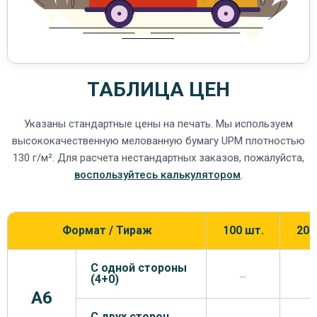
ТАБЛИЦА ЦЕН
Указаны стандартные цены на печать. Мы используем
высококачественную мелованную бумагу UPM плотностью
130 г/м². Для расчета нестандартных заказов, пожалуйста,
воспользуйтесь калькулятором
.
Формат / Тираж
100 шт.
200
С одной стороны
...
.
(4+0)
A6
С двух сторон