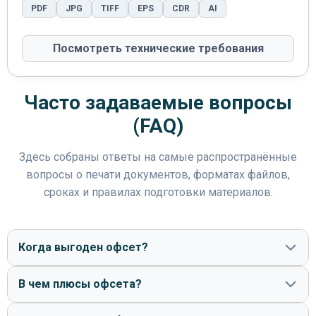
PDF
JPG
TIFF
EPS
CDR
AI
Посмотреть технические требования
Часто задаваемые вопросы
(FAQ)
Здесь собраны ответы на самые распространённые
вопросы о печати документов, форматах файлов,
сроках и правилах подготовки материалов.
Когда выгоден офсет?
В чем плюсы офсета?
Офсетная печать становится выгодной при больших
тиражах — как правило, от 500-1000 каталогов.