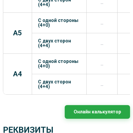
...
.
(4+4)
С одной стороны
...
.
(4+0)
A5
С двух сторон
...
.
(4+4)
С одной стороны
...
.
(4+0)
A4
С двух сторон
...
.
(4+4)
Онлайн калькулятор
РЕКВИЗИТЫ