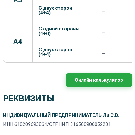
A5
С двух сторон
...
.
(4+4)
С одной стороны
...
.
(4+0)
A4
С двух сторон
...
.
(4+4)
Онлайн калькулятор
РЕКВИЗИТЫ
ИНДИВИДУАЛЬНЫЙ ПРЕДПРИНИМАТЕЛЬ Ли С.В.
ИНН 610209693864/ОГРНИП 316500900052231