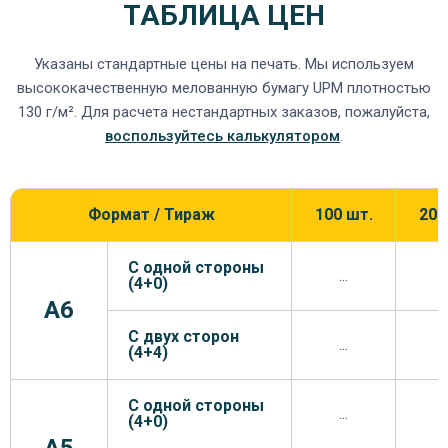
ТАБЛИЦА ЦЕН
Указаны стандартные цены на печать. Мы используем
высококачественную мелованную бумагу UPM плотностью
130 г/м². Для расчета нестандартных заказов, пожалуйста,
воспользуйтесь калькулятором
.
Формат / Тираж
100 шт.
200
С одной стороны
...
.
(4+0)
A6
С двух сторон
...
.
(4+4)
С одной стороны
...
.
(4+0)